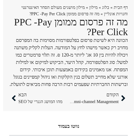
דף הבית
»
בלוג
»
מילון
»
מילון מושגים מעולם הסחר האינטרנטי
וחנויות אונליין
»
מה זה פרסום ממומן PPC -Pay Per Click?
מה זה פרסום ממומן PPC -Pay
Per Click?
הכוונה היא לשיטת פרסום בפלטפורמות מסוימות בה המפרסם
מחויב רק כאשר מישהו לחץ על המודעה. העלות לקליק משתנה
ויכולה להיות בין 10 אג’ ליותר מ-120 ₪. זה תלוי פרמטרים כמו
למשל: סוג הפלטפורמה, קהל היעד, הביקוש למיקום או למילות
המפתח. אנו מאמינים בקידום באמצעות תוכן איכותי. קידום
אורגני שלא מחייב תשלום בגין הקלקות ואו ניהול קמפיינים בגוגל
וברשתות החברתיות שפעמים רבות הרבה פחות מביאים לתועלת.
הקודם
הבא
Omni-channel Management – מה זה ניהול רב ערוצי?
מהו המושג הגנרי של SEO
נווטו בעמוד​