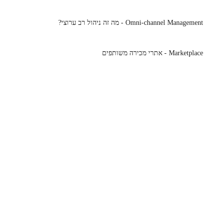
Omni-channel Management - מה זה ניהול רב ערוצי?
Marketplace - אתרי מכירה משותפים
נייוט באתר
דברו איתי
ראשי
0543587999
השירותים שלי
Wahtsapp
מילון
smadarev@gmail.com
בלוג
צרו קשר