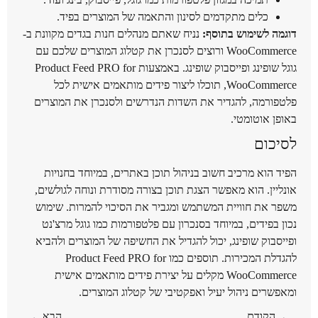
כלים מתקדמים לסינון והתאמה של המוצרים בפיד.
דוגמה לשימוש בתוסף:
נניח שאתם מנהלים חנות בגדים מקוונת ב-
WooCommerce ורוצים לסנכרן את קטלוג המוצרים שלכם עם
גוגל שופינג ופייסבוק שופינג. באמצעות Product Feed PRO for
WooCommerce, תוכלו ליצור פידים מותאמים אישית לכל
פלטפורמה, להגדיר את השדות הנדרשים ולסנכרן את המוצרים
באופן אוטומטי.
לסיכום
הפיד הוא מרכיב חשוב בניהול תוכן באתרים, במיוחד בחנויות
אונליין. הוא מאפשר הצגת תוכן בצורה מסודרת ונוחה לגולשים,
משפר את חוויית המשתמש ומגביר את הסיכוי להמרות. שימוש
נכון בפידים, במיוחד בסנכרון עם פלטפורמות כמו גוגל מרצ'נט
ופייסבוק שופינג, יכול להגדיל את החשיפה של המוצרים ולהביא
להגדלת המכירות. תוספים כמו Product Feed PRO for
WooCommerce מקלים על יצירת פידים מותאמים אישית
ומאפשרים ניהול יעיל ואפקטיבי של קטלוג המוצרים.
הקודם
הבא