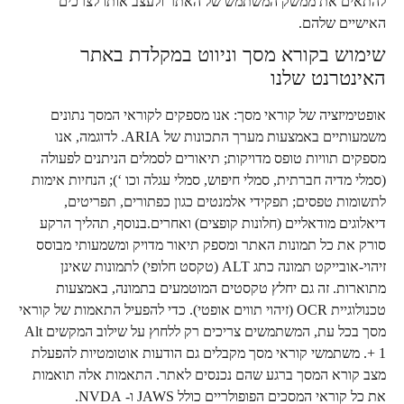
להתאים את ממשק המשתמש של האתר ולעצב אותו לצרכים
האישיים שלהם.
שימוש בקורא מסך וניווט במקלדת באתר
האינטרנט שלנו
אופטימיזציה של קוראי מסך: אנו מספקים לקוראי המסך נתונים
משמעותיים באמצעות מערך התכונות של ARIA. לדוגמה, אנו
מספקים תוויות טופס מדויקות; תיאורים לסמלים הניתנים לפעולה
(סמלי מדיה חברתית, סמלי חיפוש, סמלי עגלה וכו ‘); הנחיות אימות
לתשומות טפסים; תפקידי אלמנטים כגון כפתורים, תפריטים,
דיאלוגים מודאליים (חלונות קופצים) ואחרים.בנוסף, תהליך הרקע
סורק את כל תמונות האתר ומספק תיאור מדויק ומשמעותי מבוסס
זיהוי-אובייקט תמונה כתג ALT (טקסט חלופי) לתמונות שאינן
מתוארות. זה גם יחלץ טקסטים המוטמעים בתמונה, באמצעות
טכנולוגיית OCR (זיהוי תווים אופטי). כדי להפעיל התאמות של קוראי
מסך בכל עת, המשתמשים צריכים רק ללחוץ על שילוב המקשים Alt
+ 1. משתמשי קוראי מסך מקבלים גם הודעות אוטומטיות להפעלת
מצב קורא המסך ברגע שהם נכנסים לאתר. התאמות אלה תואמות
את כל קוראי המסכים הפופולריים כולל JAWS ו- NVDA.