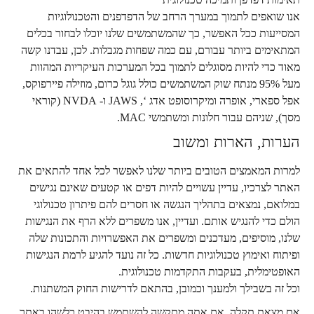
אנו שואפים לתמוך במערך הרחב של הדפדפנים והטכנולוגיות
המסייעות ככל האפשר, כך שהמשתמשים שלנו יוכלו לבחור בכלים
המתאימים ביותר עבורם, עם כמה שפחות מגבלות. לכן, עבדנו קשה
מאוד כדי להיות מסוגלים לתמוך בכל המערכות העיקריות המהוות
מעל 95% מנתח שוק המשתמשים כולל גוגל כרום, מוזילה פיירפוקס,
אפל ספארי, אופרה ומיקרוסופט אדג ‘, JAWS ו- NVDA (קוראי
מסך), שניהם עבור חלונות ומשתמשי MAC.
הערות, הארות ומשוב
למרות המאמצים הטובים ביותר שלנו לאפשר לכל אחד להתאים את
האתר לצרכיו, עדיין עשויים להיות דפים או קטעים שאינם נגישים
במלואם, נמצאים בתהליך הנגשה או חסרים להם פיתרון טכנולוגי
הולם כדי להנגיש אותם. ועדיין, אנו משפרים ללא הרף את הנגישות
שלנו, מוסיפים, מעדכנים ומשפרים את האפשרויות והתכונות שלה
ופיתוח ואימוץ טכנולוגיות חדשות. כל זה נועד להגיע לרמת הנגישות
האופטימלית, בעקבות התקדמות טכנולוגית.
וכל זה בשבילך ולמענך וכמובן, בהתאם לדרישות החוק המשתנות.
אם מצאת תקלה, אם אתה מתקשה להשתמש בהיבט כלשהו באתר