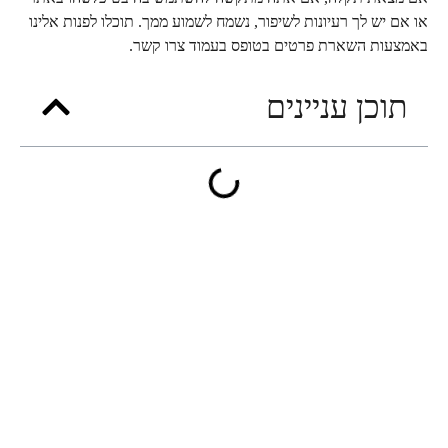
או אם יש לך רעיונות לשיפור, נשמח לשמוע ממך. תוכלו לפנות אלינו
באמצעות השארת פרטים בטופס בעמוד צרו קשר.
תוכן עניינים
נייוט באתר
דברו איתי
ראשי
0543587999
השירותים שלי
Wahtsapp
מילון
smadarev@gmail.com
בלוג