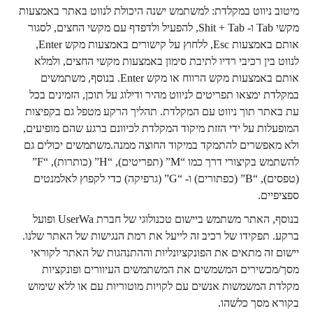
מיטוב ניווט במקלדת: למשתמש ישנה היכולת לנווט באתר באמצעות
מקשי Tab ו- Shit + Tab, להפעיל ולדפדף עם מקשי החצים, לסגור
אותם באמצעות Esc, ללחוץ על קישורים באמצעות מקש Enter,
לנווט בין רכיבי רדיו לתיבת סימון באמצעות מקשי החצים, ולמלא
אותם באמצעות מקש הרווח או מקש Enter. בנוסף, משתמשים
במקלדת ימצאו תפריטים לניווט מהיר ודילוג על תוכן, הזמינים בכל
עת באתר תוך ניווט עם המקלדת. תהליך הרקע מטפל גם בקפיצות
המופעלות על ידי הזזת מיקוד המקלדת לכיוונם ברגע שהם מופיעים,
ולא מאפשרים להתמקד במיקוד החוצה ממנה.משתמשים יכולים גם
להשתמש בקיצורי דרך כמו “M” (תפריטים), “H” (כותרות), “F”
(טפסים), “B” (כפתורים) ו- “G” (גרפיקה) כדי לקפוץ לאלמנטים
ספציפיים.
בנוסף, האתר משתמש ביישום טכנולוגי של חברת UserWa ופועל
ברקע. תפקידו של רכיב זה לייעל את רמת הנגישות של האתר שלנו.
יישום זה מתאים את הפונקציונליות וההתנהגות של האתר לקוראי
מסך/מכשירים המשמשים את המשתמשים העיוורים ופונקציות
מקלדת המשמשות אנשים עם לקויות מוטוריות עם או ללא שימוש
בקורא מסך כלשהו.