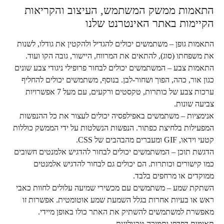
התאמות ממשק המשתמש, העיצוב והקריאות
הקיימות באתר האינטרנט שלנו
התאמות גופן – משתמשים יכולים להגדיל ולהקטין את גודלו, לשנות
את משפחתו (סוג), להתאים את המרווח, היישור, גובה הקו ועוד.
התאמות צבע – המשתמשים יכולים לבחור פרופילי ניגודי צבע שונים
כגון אור, כהה, הפוך ושחור-לבן. בנוסף, משתמשים יכולים להחליף
ערכות צבע של כותרות, טקסטים ורקעים, עם מעל 7 אפשרויות
צביעה שונות.
אנימציות – משתמשים באפילפסיה יכולים לעצור את כל ההנפשות
המפעילות בלחיצת כפתור. הנפשות הנשלטות על ידי הממשק כוללות
קטעי וידאו, GIF ומעברים מהבהבים של CSS.
הדגשת תוכן – המשתמשים יכולים לבחור להדגיש אלמנטים חשובים
כמו קישורים וכותרות. הם יכולים גם לבחור להדגיש אלמנטים
ממוקדים או מרחפים בלבד.
השתקת שמע – משתמשים עם מכשירי שמיעה עלולים לחוות כאבי
ראש או בעיות אחרות בגלל השמעת שמע אוטומטית. אפשרות זו
מאפשרת למשתמשים להשתיק את האתר כולו באופן מיידי.
תאימות דפדפן ותמיכה טכנולוגית