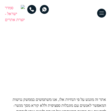
הצהרת נגישות
אני מאמינה כי האינטרנט צריך להיות זמין ונגיש לכל אחד, ורצוני הוא
לספק אתר אינטרנט שנגיש לקהל הרחב ביותר, ללא קשר לנסיבות
וליכולת. בכדי לממש זאת, אני שואפת לדבוק בקפדנות ככל האפשר
בהנחיות הנגישות לתוכן ברשת האינטרנט על פי התקן הישראלי ת”י
5568 ברמה AA. הנחיות אלה מסבירות כיצד להנגיש תוכן באינטרנט
לאנשים עם מגוון רחב של מוגבלויות. עמידה בהנחיות אלו מסייעת לנו
להבטיח כי האתר נגיש לכל האנשים: אנשים עיוורים, אנשים עם
לקויות מוטוריות, ליקוי ראייה, מוגבלות קוגניטיבית ועוד.
אתר זה מונגש על פי הנחיות אלו, אנו משתמשים בממשק נגישות
המאפשר לאנשים עם מוגבלות ספציפית וללא קורא מסך מגשר-