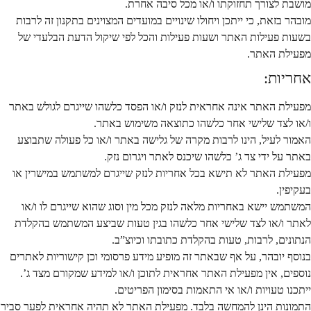
מושבת לצורך תחזוקתו ו/או מכל סיבה אחרת.
מובהר בזאת, כי ייתכן ויחולו שינויים במועדים המצוינים בתקנון זה לרבות
בשעות פעילות האתר ושעות פעילות והכל לפי שיקול הדעת הבלעדי של
מפעילת האתר.
אחריות:
מפעילת האתר אינה אחראית לנזק ו/או הפסד כלשהו שייגרם לגולש באתר
ו/או לצד שלישי אחר כלשהו כתוצאה משימוש באתר.
האמור לעיל, הינו לרבות מקרה של גלישה באתר ו/או כל פעולה שתבוצע
באתר על ידי צד ג’ כלשהו שיכנס לאתר ויגרום נזק.
מפעילת האתר לא תישא בכל אחריות לנזק שייגרם למשתמש במישרין או
בעקיפין.
המשתמש יישא באחריות מלאה לנזק מכל מין וסוג שהוא שייגרם לו ו/או
לאתר ו/או לצד שלישי אחר כלשהו בגין טעות שביצע המשתמש בהקלדת
הנתונים, לרבות, טעות בהקלדת כתובתו וכיוצ”ב.
בנוסף יובהר, על אף שבאתר זה מופיע מידע פרסומי וכן קישוריות לאתרים
נוספים, אין מפעילת האתר אחראית לתוכן ו/או למידע שמקורם מצד ג’.
ייתכנו טעויות ו/או אי התאמות בסימון הפריטים.
התמונות הינן להמחשה בלבד. מפעילת האתר לא תהיה אחראית לפער סביר