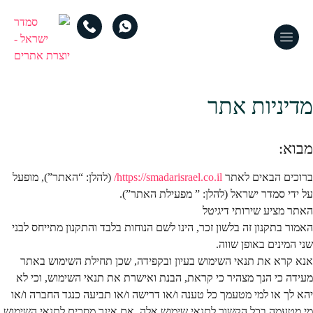
מדיניות אתר
מבוא:
ברוכים הבאים לאתר
https://smadarisrael.co.il/
(להלן: “האתר”), מופעל
על ידי סמדר ישראל (להלן: ” מפעילת האתר”).
האתר מציע שירותי דיגיטל
האמור בתקנון זה בלשון זכר, הינו לשם הנוחות בלבד והתקנון מתייחס לבני
שני המינים באופן שווה.
אנא קרא את תנאי השימוש בעיון ובקפידה, שכן תחילת השימוש באתר
מעידה כי הנך מצהיר כי קראת, הבנת ואישרת את תנאי השימוש, וכי לא
יהא לך או למי מטעמך כל טענה ו/או דרישה ו/או תביעה כנגד החברה ו/או
מי מטעמה בכל הקשור לתנאי שימוש אלה. אם אינך מסכים לתנאי השימוש