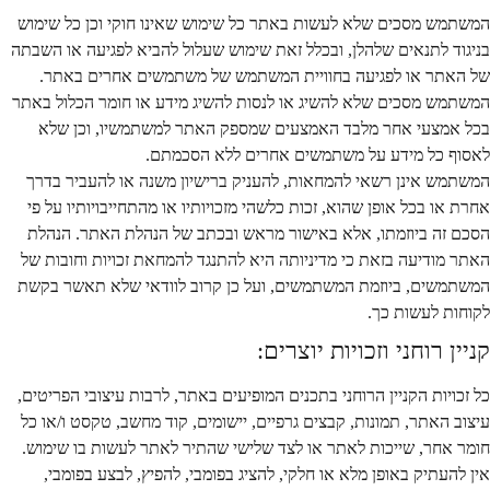
המשתמש מסכים שלא לעשות באתר כל שימוש שאינו חוקי וכן כל שימוש
בניגוד לתנאים שלהלן, ובכלל זאת שימוש שעלול להביא לפגיעה או השבתה
של האתר או לפגיעה בחוויית המשתמש של משתמשים אחרים באתר.
המשתמש מסכים שלא להשיג או לנסות להשיג מידע או חומר הכלול באתר
בכל אמצעי אחר מלבד האמצעים שמספק האתר למשתמשיו, וכן שלא
לאסוף כל מידע על משתמשים אחרים ללא הסכמתם.
המשתמש אינן רשאי להמחאות, להעניק ברישיון משנה או להעביר בדרך
אחרת או בכל אופן שהוא, זכות כלשהי מזכויותיו או מהתחייבויותיו על פי
הסכם זה ביוזמתו, אלא באישור מראש ובכתב של הנהלת האתר. הנהלת
האתר מודיעה בזאת כי מדיניותה היא להתנגד להמחאת זכויות וחובות של
המשתמשים, ביוזמת המשתמשים, ועל כן קרוב לוודאי שלא תאשר בקשת
לקוחות לעשות כך.
קניין רוחני וזכויות יוצרים:
כל זכויות הקניין הרוחני בתכנים המופיעים באתר, לרבות עיצובי הפריטים,
עיצוב האתר, תמונות, קבצים גרפיים, יישומים, קוד מחשב, טקסט ו/או כל
חומר אחר, שייכות לאתר או לצד שלישי שהתיר לאתר לעשות בו שימוש.
אין להעתיק באופן מלא או חלקי, להציג בפומבי, להפיץ, לבצע בפומבי,