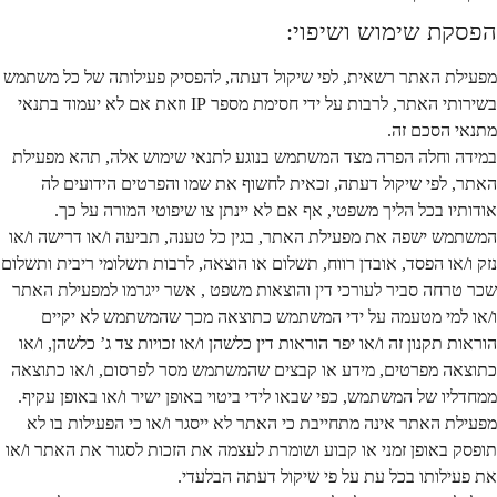
הפסקת שימוש ושיפוי:
מפעילת האתר רשאית, לפי שיקול דעתה, להפסיק פעילותה של כל משתמש
בשירותי האתר, לרבות על ידי חסימת מספר IP וזאת אם לא יעמוד בתנאי
מתנאי הסכם זה.
במידה וחלה הפרה מצד המשתמש בנוגע לתנאי שימוש אלה, תהא מפעילת
האתר, לפי שיקול דעתה, זכאית לחשוף את שמו והפרטים הידועים לה
אודותיו בכל הליך משפטי, אף אם לא יינתן צו שיפוטי המורה על כך.
המשתמש ישפה את מפעילת האתר, בגין כל טענה, תביעה ו/או דרישה ו/או
נזק ו/או הפסד, אובדן רווח, תשלום או הוצאה, לרבות תשלומי ריבית ותשלום
שכר טרחה סביר לעורכי דין והוצאות משפט , אשר ייגרמו למפעילת האתר
ו/או למי מטעמה על ידי המשתמש כתוצאה מכך שהמשתמש לא יקיים
הוראות תקנון זה ו/או יפר הוראות דין כלשהן ו/או זכויות צד ג’ כלשהן, ו/או
כתוצאה מפרטים, מידע או קבצים שהמשתמש מסר לפרסום, ו/או כתוצאה
ממחדליו של המשתמש, כפי שבאו לידי ביטוי באופן ישיר ו/או באופן עקיף.
מפעילת האתר אינה מתחייבת כי האתר לא ייסגר ו/או כי הפעילות בו לא
תופסק באופן זמני או קבוע ושומרת לעצמה את הזכות לסגור את האתר ו/או
את פעילותו בכל עת על פי שיקול דעתה הבלעדי.