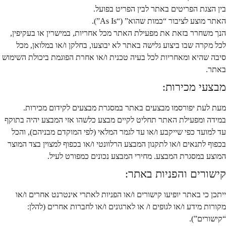
בין הצגת הפריטים באתר לבין הפריט בפועל.
האתר מוצע לציבור “כמות שהוא” (“As Is”).
הנך משחרר בזאת את מפעילת האתר מכל אחריות, במישרין או בעקיפין,
לכל מקרה שבו ביצוע גלישה באתר לא יבוצעו, בחלקן ו/או במלואן, מכל
סיבה שהיא ומאחריות לכל בעיה טכנית ו/או אחרת הפוגמת ביכולת השימוש
באתר.
מבצעי מכירות:
מעת לעת יפורסמו מבצעים באתר במסגרת מבצעים לקידום מכירות.
במידה ומפעילת האתר תחליט לקיים מבצע כלשהו אזי המבצע יהיה בתוקף
עד למועד כפי שייקבע ו/או עד לגמר המלאי (לפי המוקדם מבניהם), והכל
בכפוף לתנאים ו/או לתקנון המבצע הרלוונטי ו/או בכפוף למצוין בצד המוצר
המוצע במסגרת המבצע. מחירי המבצע נכונים כמפורט לעיל.
קישורים והפניות באתר:
ייתכן כי באתר יופיעו קישורים ו/או הפניות לאתרי אינטרנט אחרים ו/או
מקורות מידע ו/או לגופים ו/ או לארגונים ו/או לחברות אחרים (להלן:
“קישורים”).