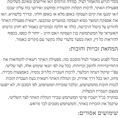
מבלי לגרוע מהאמור לעיל, במידה וגורמים ו/או אירועים שאינם בשליטת
מפעילת האתר, לרבות תקלות תקשורת ומחשוב ואירועי כוח עליון יעכבו
ו/או ימנעו את קיום העסקה באופן מלא או באופן חלקי, ובדרך כלשהיא, ו/או
את אספקת המוצר נשוא העסקה במועדים שנקבעו, רשאית מפעילת האתר
להודיע על ביטול הרכישה, כולה או חלקה ובמקרים כאמור לא יחויב כרטיס
האשראי של המשתמשת בגין העסקה ו/אם חויב – יוחזר לו כספו, בכפוף
להוראות כל דין, וזאת כסעד בלעדי שלה בקשר עם מקרים כאמור.
המחאת זכויות וחובות:
מבלי לפגוע באמור לעיל מוסכם בזה, מפעילת האתר רשאית להמחאות את
התחייבויותיה ולהסב זכויותיה, בכל עת לפי תנאי שימוש אלה, לצד שלישי,
עפ”י שיקול דעתה הבלעדי, לרבות העברת כל/רוב נכסיה, באמצעות מכירה,
מיזוג, ו/או בכל דרך אחרת, וכן הנהלת האתר רשאית בעת העברת הזכות
לגבות חובות מהמשתמש, ובלבד שזכויות המשתמש, לפי הסכם זה, לא ייפגעו
מעצם העברת הבעלות.
במקרה כנ”ל יועברו פרטי המשתמש שבידי הנהלת האתר לצד השלישי,
שיקבל את הזכויות באתר, והמשתמש מסכים לכך מראש.
שימושים אסורים: