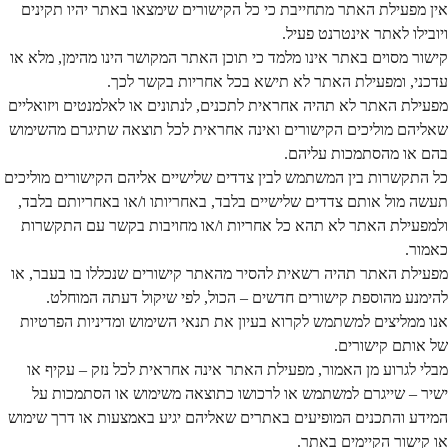
אין מפעילת האתר מתחייבת כי כל הקישורים שימצאו באתר יהיו תקינים
ויובילו לאתר אינטרנט פעיל.
קישור מסוים באתר אינו מלמד כי תוכן האתר המקושר הינו מהימן, מלא או
עדכני, ומפעילת האתר לא תישא בכל אחריות בקשר לכך.
מפעילת האתר לא תהיה אחראית לתכנים, לנתונים או לאלמנטים ויזואליים
שאליהם מוליכים הקישורים ואינה אחראית לכל תוצאה שתיגרם מהשימוש
בהם או מהסתמכות עליהם.
כל התקשרות בין המשתמש לבין צדדים שלישיים אליהם הקישורים מוליכים
תעשה מול אותם צדדים שלישיים בלבד, באחריותו ו/או באחריותם בלבד,
ולמפעילת האתר לא תהא כל אחריות ו/או מחויבות בקשר עם התקשרות
כאמור.
מפעילת האתר תהיה רשאית להסיר מהאתר קישורים שנכללו בו בעבר, או
להימנע מהוספת קישורים חדשים – הכול, לפי שיקול דעתה המוחלט.
אנו ממליצים למשתמש לקרוא בעיון את תנאי השימוש ומדיניות הפרטיות
של אותם קישורים.
מבלי לגרוע מן האמור, מפעילת האתר אינה אחראית לכל נזק – עקיף או
ישיר – שייגרם למשתמש או לרכושו כתוצאה משימוש או הסתמכות על
המידע והתכנים המופיעים באתרים שאליהם יגיע באמצעות או דרך שימוש
או קישור הקיימים באתר.