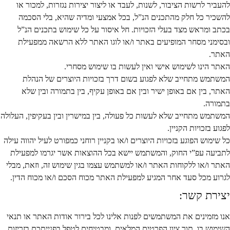
להעביר לרשות הציבור, לשנות, לעבד או ליצור יצירות נגזרות, למכור או
להשכיר כל חלק מהתכנים הנ”ל, בכל אמצעי ומדיה שהיא, בלי הסכמה
בכתב ומראש מצד בעלי הזכויות. חל איסור על כל שימוש בתכנים הנ”ל
ובסימני מסחר המופיעים באתר ו/או לוגו האתר ללא הרשאה ממפעילת
האתר.
האתר הינו לשימוש אישי ואין לעשות בו שימוש מסחרי.
המשתמש מתחייב שלא לפגוע בשום דרך בזכויות היוצרים של הנהלת
האתר, בין אם באופן ישיר ובין אם באופן עקיף, בין בתמורה ובין שלא
בתמורה.
המשתמש מתחייב שלא לעשות כל פעולה, בין במישרין ובין בעקיפין, העלולה
לפגוע בזכויות הקניין.
כל שימוש הפוגע בזכויות היוצרים ו/או בקניין רוחני כמפורט לעיל יהווה עילה
לתביעה עפ”י החוק, והמשתמש יישא בכל ההוצאות אשר יגרמו למפעילת
האתר ו/או ללקוחות האתר ו/או למשתמש עצמו בגין שימוש זה, וזאת, מבלי
לגרוע מכל סעד אחר המגיע למפעילת האתר מכוח הסכם ו/או מכוח הדין.
יצירת קשר:
אנו מזמינים את המשתמשים לפנות אלינו לכל בירור אודות האתר או תנאי
השימוש בו, תוך ציון הפרטים המלאים, ומבטיחים לטפל בפנייתכם בזריזות