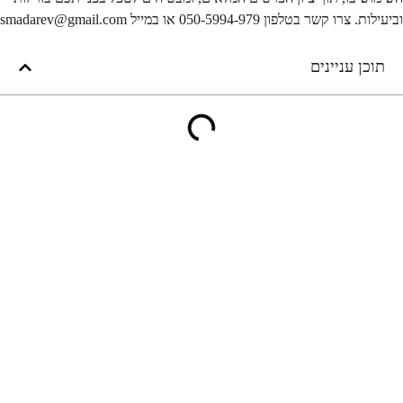
וביעילות. צרו קשר בטלפון 050-5994-979 או במייל smadarev@gmail.com
תוכן עניינים
נייוט באתר
דברו איתי
ראשי
0543587999
השירותים שלי
Wahtsapp
מילון
smadarev@gmail.com
בלוג
צרו קשר