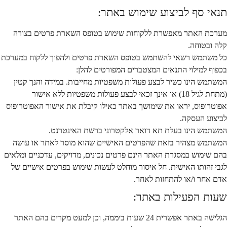
תנאי סף לביצוע שימוש באתר:
מערכת האתר מאפשרת ללקוחות שימוש בטופס השארת פרטים בצורה
קלה ובטוחה.
כל משתמש רשאי להשתמש בטופס השארת פרטים ולהפוך ללקוח במערכת
בכפוף למילוי התנאים המצטברים המפורטים להלן:
המשתמש הינו כשיר לבצע פעולות משפטיות מחייבות. במידה והנך קטין
(מתחת לגיל 18) או אינך זכאי לבצע פעולות משפטיות ללא אישור
אפוטרופוס, יראו את שימושך באתר כאילו קיבלת את אישור האפוטרופוס
לביצוע העסקה.
המשתמש הינו בעלת תא דואר אלקטרוני ברשת האינטרנט.
המשתמש מצהיר בזאת שהפרטים האישיים שהוא מוסר לאתר או עושה
בהם שימוש במסגרת האתר הינם פרטים נכונים, מדויקים, עדכניים ומלאים
לגבי זהותו האישית. חל איסור מוחלט לעשות שימוש בפרטים אישיים של
אדם אחר ו/או להתחזות לאחר.
שעות הפעילות באתר:
הגלישה באתר אפשרית 24 שעות ביממה, וכן למעט מקרים בהם האתר