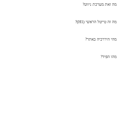
מה זאת מערכת ניווט?
מה זה טייטל הראשי (H1)?
מהי היררכיה באתר?
מהו הפיד?
נייוט באתר
דברו איתי
ראשי
0543587999
השירותים שלי
Wahtsapp
מילון