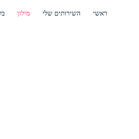
ראשי
השירותים שלי
מילון
בל
אני שמחה להציג כאן בעבורכם 
החברתיות. המילון כאן בא לתת ל
לעולם האינטרנט ובניית נוכחות 
בואו ונדבר באותה השפה
מידע רב בנושא פיתוח אתרי אינ
לבנות
אתר סחר ומכירות
? או לש