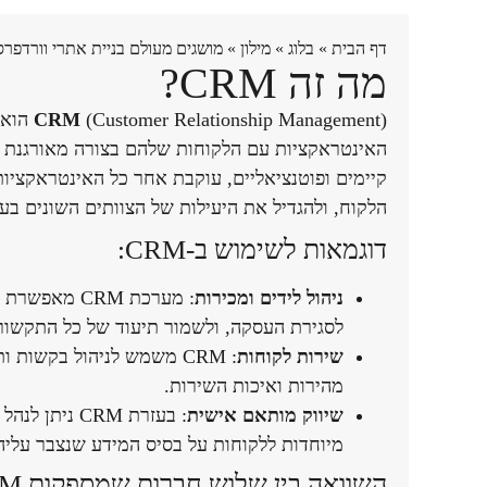
דף הבית
»
בלוג
»
מילון
»
מושגים מעולם בניית אתרי וורדפרס
מה זה CRM?
CRM
(gement
קיימים ופוטנציאליים, עוקבת אחר כל האינטראקציו
הלקוח, ולהגדיל את היעילות של הצוותים השונים בע
דוגמאות לשימוש ב-CRM:
ניהול לידים ומכירות
: מערכת CRM
לסגירת העסקה, ולשמור תיעוד של כל התקשור
שירות לקוחות
: CRM משמש לניהול בקשות
מהירות ואיכות השירות.
שיווק מותאם אישית
: בעזרת CRM 
מיוחדות ללקוחות על בסיס המידע שנצבר עלי
השוואה בין שלוש חברות שמספקות CRM שתומך בעברית