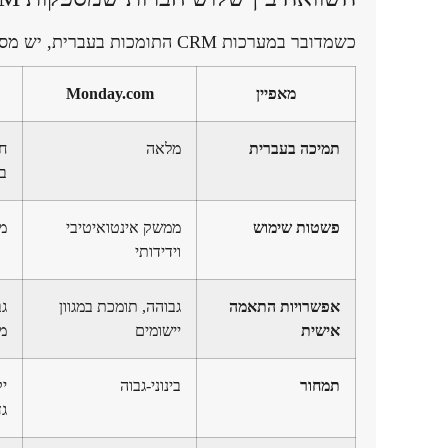
כשמדובר במערכות CRM התומכות בעברית, יש מספר אפשרויות פופולריות בשוק. הנה השוואה בין שלוש מהן:
מאפיין
Monday.com
תמיכה בעברית
מלאה
ח
ב
פשטות שימוש
ממשק אינטואיטיבי
מו
וידידותי
אפשרויות התאמה
גבוהה, תומכת במגוון
ג
אישית
יישומים
מ
תמחור
בינוני-גבוה
י
גד