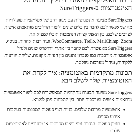
חיבור האפליקציות האהובות עליך: הכוח של
האינטגרציות ב-SureTriggers
SureTriggers מציעה אינטגרציות עם מגוון רחב של אפליקציות פופולריות,
מה שמאפשר לכם לחבר בין כלים שונים וליצור תהליכים מותאמים אישית
לצרכים שלכם. בין האפליקציות הנתמכות תוכלו למצוא את
WooCommerce, Trello, MailChimp, Zoom, ועוד רבות אחרות. בנוסף,
SureTriggers מאפשרת לכם לחבר בין אתרי וורדפרס שונים ולנהל
אוטומציות מורכבות כמו סנכרון נתונים בין חנויות מקוונות, שליחת הודעות
ללקוחות, וניהול מערכות ניוזלטר.
תכונות מתקדמות באוטומציה: איך לקחת את
האוטומציות שלך לשלב הבא
SureTriggers מציעה תכונות מתקדמות המאפשרות לכם ליצור אוטומציות
מותאמות אישית ומורכבות יותר. בין התכונות ניתן למצוא:
אוטומציות מרובות שלבים
: בניית רצף פעולות המבוצעות בעקבות
אירוע מסוים.
תזמון פעולות
: הגדרת זמני ביצוע מדויקים או מחזוריים לאוטומציות
שלכם.