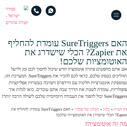
האם SureTriggers עומדת להחליף
את Zapier? הכלי שישדרג את
האוטומציות שלכם!
אם אתם מחפשים פתרון אוטומציה חדש שיכול לחסוך לכם זמן ולייעל
תהליכים בעסק שלכם, כדאי לכם להכיר את SureTriggers. המערכת הזו,
שמספקת אינטגרציות חלקות עם וורדפרס ותמיכה בעשרות אפליקציות
פופולריות, עומדת לשנות את הדרך שבה אתם עובדים. בואו לגלות איך
SureTriggers יכול להפוך את העבודה היומיומית שלכם ליעילה הרבה יותר!
דף הבית
»
בלוג
»
הבלוג של סמדר
»
האם SureTriggers עומדת להחליף את
Zapier? הכלי שישדרג את האוטומציות שלכם!
מה זה אוטומציה?