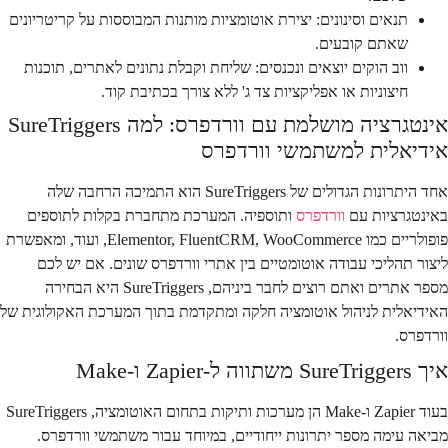
תנאים וסינונים
: יצירת אוטומציות מותנות המבוססות על קריטריונים
שאתם קובעים.
ווב הוקים יוצאים ונכנסים
: שליחת וקבלת נתונים לאתרים, תוכנות
חיצוניות או אפליקציות צד ג' ללא צורך בכתיבת קוד.
אינטגרציה מושלמת עם וורדפרס: למה SureTriggers
אידיאלית למשתמשי וורדפרס
אחד היתרונות הגדולים של SureTriggers הוא התמיכה הרחבה שלה
באינטגרציות עם
וורדפרס
ותוספיה. המערכת מתחברת בקלות לתוספים
פופולריים כמו Elementor, FluentCRM, WooCommerce, ועוד, ומאפשרת
ליצור תהליכי עבודה אוטומטיים בין אתרי וורדפרס שונים. אם יש לכם
מספר אתרים ואתם רוצים לחבר ביניהם, SureTriggers היא הבחירה
האידיאלית לניהול אוטומציה חלקה ומתקדמת בתוך המערכת האקולוגית של
וורדפרס.
איך SureTriggers משתווה ל-Zapier ו-Make
בעוד Zapier ו-Make הן מערכות ותיקות בתחום האוטומציה, SureTriggers
מביאה עימה מספר יתרונות ייחודיים, במיוחד עבור משתמשי וורדפרס.