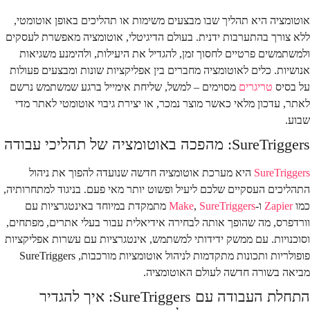
אוטומציה היא תהליך שבו מבצעים משימות או תהליכים באופן אוטומטי,
ללא צורך בהתערבות ידנית. בעולם הדיגיטלי, אוטומציה מאפשרת לעסקים
ולמשתמשים פרטיים לחסוך זמן, להגדיל את היעילות, ולהימנע משגיאות
אנושיות. כלים לאוטומציה מחברים בין אפליקציות שונות ומבצעים פעולות
על בסיס
טריגרים
מסוימים – למשל, שליחת אימייל ברגע שמשתמש נרשם
לאתר, עדכון מלאי כאשר מוצר נמכר, או יצירת גיבוי אוטומטי לאתר מדי
שבוע.
SureTriggers: מהפכה באוטומציה של תהליכי עבודה
SureTriggers
היא מערכת אוטומציה חדשה שנועדה להפוך את ניהול
התהליכים העסקיים שלכם ליעיל ופשוט יותר מאי פעם. בניגוד למתחרותיה,
כמו
Zapier
ו-
SureTriggers
,
Make
מתמקדת במיוחד באינטגרציות עם
וורדפרס, מה שהופך אותה לבחירה אידיאלית עבור בעלי אתרים, מפתחים,
וסוכנויות. עם ממשק ידידותי למשתמש, אינטגרציות עם עשרות אפליקציות
פופולריות ותכונות מתקדמות לניהול אוטומציות מורכבות, SureTriggers
מביאה בשורה חדשה לעולם האוטומציה.
התחלת העבודה עם SureTriggers: איך להגדיר