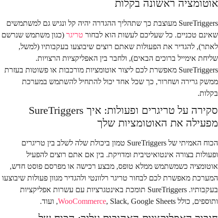
אוטומציה ראשונה בקלות
SureTriggers מעוצבת כך שתהליך ההגדרה יהיה קל ונגיש גם למשתמשים
שאינם טכניים. כל שעליכם לעשות הוא לבחור
טריגר
(כגון משתמש שנרשם
לאתר), להגדיר את הפעולות שאתם רוצים שיבוצעו בעקבותיו (למשל,
שליחת אימייל ברוכים הבאים), ולחבר בין האפליקציות הרצויות.
SureTriggers מאפשרת לכם ליצור אוטומציות מורכבות או פשוטות בעזרת
ממשק גרירה ושחרור, כך שכל אחד יכול להתחיל להשתמש במערכת
בקלות.
סקירה על טריגרים ופעולות: איך SureTriggers
מפעילה את האוטומציות שלך
הכוח האמיתי של SureTriggers טמון ביכולת שלה לשלב בין טריגרים
ופעולות בצורה אינטואיטיבית ומדויקת. בין אם אתם רוצים להפעיל
אוטומציה כשמשתמש ממלא טופס, מבצע רכישה או מפרסם פוסט חדש,
המערכת מאפשרת לכם לבחור טריגר רלוונטי ולהגדיר מגוון פעולות שיבוצעו
בעקבותיו. SureTriggers תומכת באינטגרציות עם עשרות אפליקציות
ותוספים, כולל
, Slack, Google Sheets, ועוד.
WooCommerce