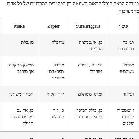
בטבלה הבאה תוכלו לראות השוואה בין הפיצ'רים המרכזיים של כל אחת
מהמערכות:
פיצ'ר
SureTriggers
Zapier
Make
תמיכה
כן, אינטגרציה
מוגבלת
מוגבלת
בוורדפרס
מובנית
ממשק
ידידותי, גרירה
מורכב,
ממשק מתקדם
משתמש
ושחרור
תפריטים
אך מורכב
מרובים
תמחור
גמיש ומשתלם
יקר יחסית
תמחור משתנה
אוטומציות
כן, כולל תמיכה
כן, אך
כן, אך עם
מרובות
בתנאים וסינונים
מוגבלות
עקומת למידה
שלבים
תלולה