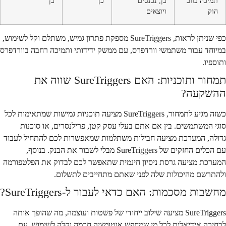
תמיכה בווב
כן, נכנסים
כן
כן
הוק
ויוצאים
כפי שניתן לראות, SureTriggers מספקת פתרון גמיש, משתלם וקל לשימוש,
במיוחד עבור משתמשי וורדפרס, עם ממשק ידידותי ותמיכה רחבה בוורדפרס
ותוספיו.
תמחור ותוכניות: האם SureTriggers שווה את
ההשקעה?
כשזה מגיע לתמחור, SureTriggers מציעה תוכניות גמישות שמתאימות לכל
סוגי המשתמשים. בין אם אתם בעלי עסק קטן, פרילנסרים, או סוכנות
גדולה, המערכת מציעה חבילות משתלמות שמאפשרות לכם להתחיל לעבוד
עם הכלים החזקים של SureTriggers מבלי לשבור את הבנק. בנוסף,
המערכת מציעה גרסת ניסיון חינמית שתאפשר לכם לבדוק את הפלטפורמה
ולהתרשם מהיכולות שלה לפני שאתם מתחייבים לתשלום.
מחשבות מסכמות: האם כדאי לעבור ל-SureTriggers?
SureTriggers מציעה שילוב ייחודי של פשטות ועוצמה, מה שהופך אותה
לבחירה אידיאלית לכל מי שמחפש אוטומציה חכמה וקלה לשימוש. עם